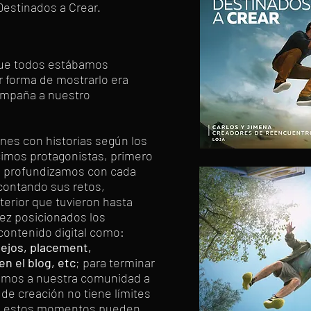
estinados a Crear.
que todos estábamos
r forma de mostrarlo era
campaña a nuestro
es con historias según los
icimos protagonistas, primero
go profundizamos con cada
 contando sus retos,
nterior que tuvieron hasta
vez posicionados los
contenido digital como:
sejos, placement,
en el blog, etc
; para terminar
amos a nuestra comunidad a
de creación no tiene límites
que estos momentos pueden