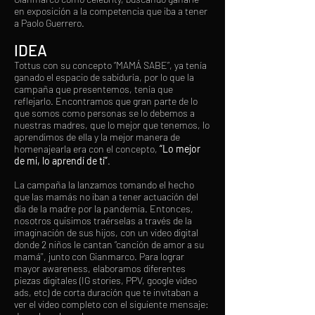
en exposición a la competencia que iba a tener
a Paolo Guerrero.
IDEA
Tottus con su concepto “MAMÁ SABE”, ya tenía
ganado el espacio de sabiduría, por lo que la
campaña que presentemos, tenía que
reflejarlo. Encontramos que gran parte de lo
que somos como personas se lo debemos a
nuestras madres, que lo mejor que tenemos, lo
aprendimos de ella y la mejor manera de
homenajearla era con el concepto,
“Lo mejor
de mí, lo aprendí de tí”
.
La campaña la lanzamos tomando el hecho
que las mamás no iban a tener actuación del
día de la madre por la pandemia. Entonces,
nosotros quisimos traérselas a través de la
imaginación de sus hijos, con un video digital
donde 2 niños le cantan “canción de amor a su
mamá'', junto con Gianmarco. Para lograr
mayor awareness, elaboramos diferentes
piezas digitales (IG stories, PPV, google video
ads, etc) de corta duración que te invitaban a
ver el video completo con el siguiente mensaje: