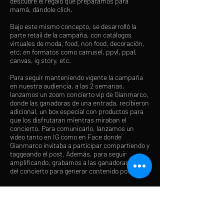
descubre el regalo que preparamos para
mamá, dándole click.
Bajo este mismo concepto, se desarrolló la
parte retail de la campaña, con catálogos
virtuales de moda, food, non food, decoración,
etc; en formatos como carrusel, ppvl, ppal,
canvas, ig story, etc.
Para seguir manteniendo vigente la campaña
en nuestra audiencia, a las 2 semanas,
lanzamos un zoom concierto vip de Gianmarco,
donde las ganadoras de una entrada, recibieron
adicional, un box especial con productos para
que los disfrutaran mientras miraban el
concierto. Para comunicarlo, lanzamos un
video tanto en IG como en Face donde
Gianmarco invitaba a participar compartiendo y
taggeando el post. Además, para seguir
amplificando, grabamos a las ganadoras el día
del concierto para generar contenido posterior.