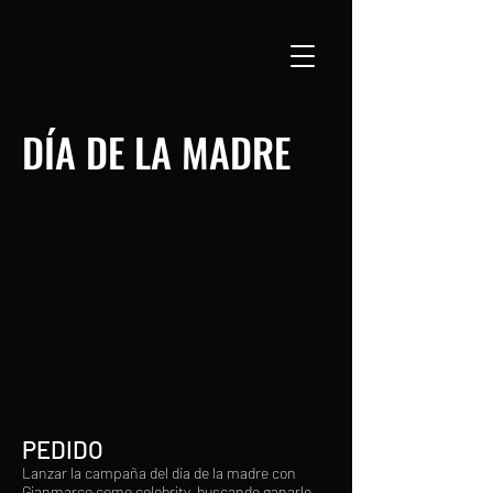
DÍA DE LA MADRE
PEDIDO
Lanzar la campaña del día de la madre con
Gianmarco como celebrity, buscando ganarle